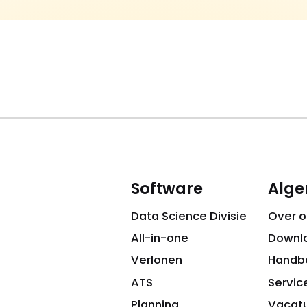
Software
Alg
Data Science Divisie
Over o
All-in-one
Downl
Verlonen
Handb
ATS
Servic
Planning
Vacat