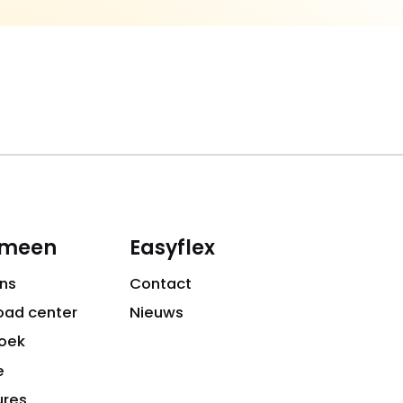
emeen
Easyflex
ns
Contact
oad center
Nieuws
oek
e
ures