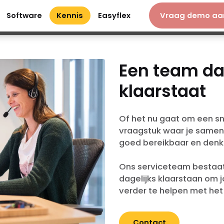
Software
Kennis
Easyflex
Vraag demo aa
Software
Kennis
Easyflex
Vraag demo 
 je
software
it.
Een team dat
klaarstaat
Of het nu gaat om een sn
vraagstuk waar je samen 
goed bereikbaar en denk
Ons serviceteam bestaat 
dagelijks klaarstaan om 
verder te helpen met het 
Contact