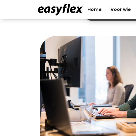
Service
Contact
Inloggen
Home
Voor wie
Home
Voor wie
Direct contact met een team dat met
meedenkt. Het serviceteam kent de 
door en door en helpen je graag vooru
Lees meer
Contact