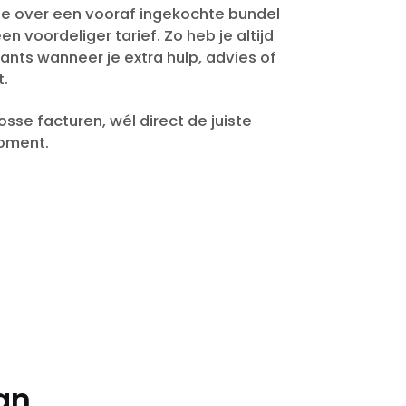
 je over een vooraf ingekochte bundel
n voordeliger tarief. Zo heb je altijd
ants wanneer je extra hulp, advies of
t.
sse facturen, wél direct de juiste
moment.
van