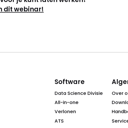
n dit webinar!
Software
Alg
Data Science Divisie
Over o
All-in-one
Downl
Verlonen
Handb
ATS
Servic