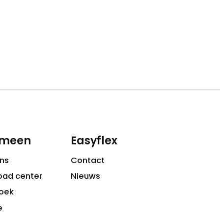
emeen
Easyflex
ns
Contact
oad center
Nieuws
oek
e