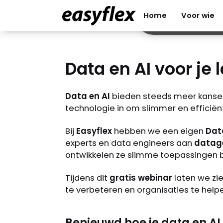
Data
Contact
Inloggen
Home
Voor wie
Home
Voor wie
Science
Data en AI voor je
Data en AI voor je laten
werken? Ontdek onze slimme,
datagedreven oplossingen!
Data en AI
bieden steeds meer kansen 
technologie in om slimmer en efficiën
Bij
Easyflex
hebben we een eigen
Data
experts en data engineers aan
datag
ontwikkelen ze slimme toepassingen b
Tijdens dit
gratis webinar
laten we zie
te verbeteren en organisaties te help
Benieuwd hoe je data en AI