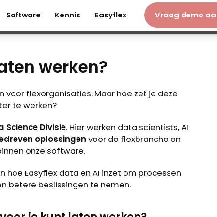
Software
Kennis
Easyflex
Vraag demo aa
Software
Kennis
Easyflex
Vraag demo 
 laten werken?
voor flexorganisaties. Maar hoe zet je deze
ter te werken?
 Science Divisie
. Hier werken data scientists, AI
edreven oplossingen
voor de flexbranche en
innen onze software.
n hoe Easyflex data en AI inzet om processen
en betere beslissingen te nemen.
 voor je kunt laten werken?