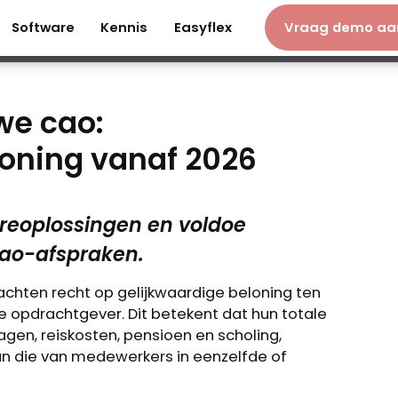
Software
Kennis
Easyflex
Vraag demo aa
Software
Kennis
Easyflex
Vraag demo 
we cao:
loning vanaf 2026
reoplossingen en voldoe
ao-afspraken.
achten recht op gelijkwaardige beloning ten
 opdrachtgever. Dit betekent dat hun totale
gen, reiskosten, pensioen en scholing,
an die van medewerkers in eenzelfde of