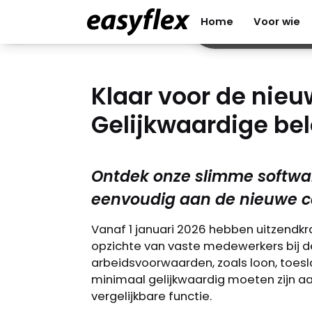
Klaar voor de
Contact
Inloggen
Home
Voor wie
Home
Voor wie
nieuwe cao
2026!
Klaar voor de nieu
Gelijkwaardige be
‍Ontdek onze slimme
softwareoplossingen en voldoe
eenvoudig aan de nieuwe cao-
afspraken.
Ontdek onze slimme softwa
eenvoudig aan de nieuwe c
Vanaf 1 januari 2026 hebben uitzendkr
opzichte van vaste medewerkers bij de
arbeidsvoorwaarden, zoals loon, toesla
minimaal gelijkwaardig moeten zijn a
vergelijkbare functie.