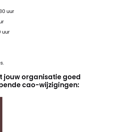
30 uur
ur
0 uur
.‍
at jouw organisatie goed
jpende cao-wijzigingen: