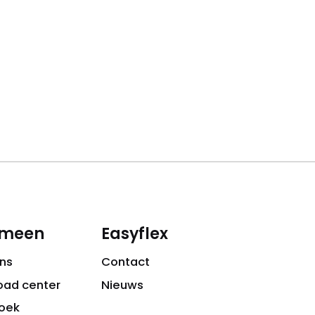
emeen
Easyflex
ns
Contact
oad center
Nieuws
oek