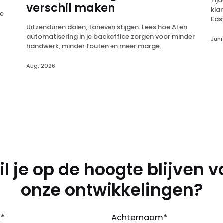
Tij
verschil maken
kla
ke
Eas
Uitzenduren dalen, tarieven stijgen. Lees hoe AI en
Ont
automatisering in je backoffice zorgen voor minder
Juni
handwerk, minder fouten en meer marge.
Aug. 2026
l je op de hoogte blijven 
onze ontwikkelingen?
m
*
Achternaam
*