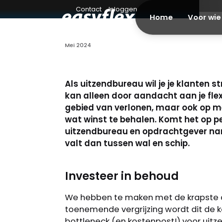
Contact
Inloggen
Nieuws
Home
Voor wie
Waarom begin 
Mei 2024
uitzendbureau
opnieuw met 
Als uitzendbureau wil je je klanten s
kan alleen door aandacht aan je flex
gebied van verlonen, maar ook op men
Het is effectiever en slimmer om te i
wat winst te behalen. Komt het op p
mensen.
uitzendbureau en opdrachtgever name
valt dan tussen wal en schip.
Investeer in behoud
We hebben te maken met de krapste 
toenemende vergrijzing wordt dit de k
bottleneck (en kostenpost!) voor uitz