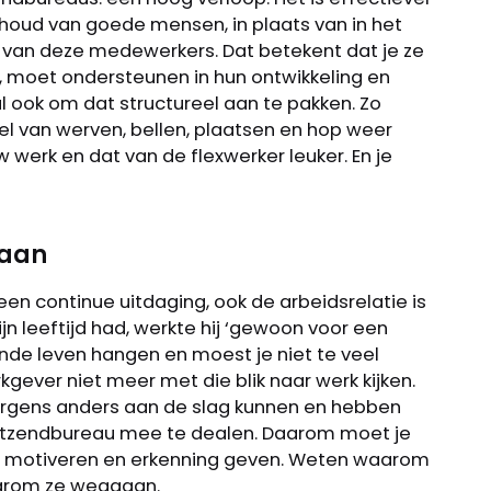
houd van goede mensen, in plaats van in het
an deze medewerkers. Dat betekent dat je ze
 moet ondersteunen in hun ontwikkeling en
 ook om dat structureel aan te pakken. Zo
el van werven, bellen, plaatsen en hop weer
werk en dat van de flexwerker leuker. En je
gaan
een continue uitdaging, ook de arbeidsrelatie is
jn leeftijd had, werkte hij ‘gewoon voor een
ende leven hangen en moest je niet te veel
gever niet meer met die blik naar werk kijken.
ergens anders aan de slag kunnen en hebben
 uitzendbureau mee te dealen. Daarom moet je
e motiveren en erkenning geven. Weten waarom
aarom ze weggaan.