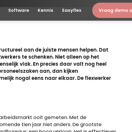
Software
Kennis
Easyflex
Vraag demo 
je als
 telkens
werven?
tructureel aan de juiste mensen helpen. Dat
werkers te schenken. Niet alleen op het
selijk vlak. En precies daar valt nog heel
nvesteren in het behoud van goede
ersoneelszaken aan, dan kijken
lijk nogal eens naar elkaar. De flexwerker
arbeidsmarkt ooit gemeten. Met de
omende tien jaar niet anders. De grootste
endbureaus: een hoog verloop. Het is effectiever