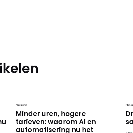
tikelen
Nieuws
Nie
Minder uren, hogere
Dr
nu
tarieven: waarom AI en
s
automatisering nu het