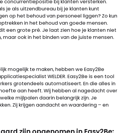
je concurrentiepositie bij klanten versterken.
s je als uitzendbureau bij je klanten kunt
gen op het behoud van personeel liggen? Zo kun
 optrekken in het behoud van goede mensen.
dit een grote pré. Je laat zien hoe je klanten niet
, maar ook in het binden van de juiste mensen.
lijk mogelijk te maken, hebben we Easy2Be
plicatiespecialist WELDER. Easy2Be is een tool
kers grotendeels automatiseert. En die alles in
hoefte aan heeft. Wij hebben al nagedacht over
elke mijlpalen daarin belangrijk zijn. Je
kken. Zij krijgen aandacht en waardering – en
ndaard zijn opgenomen in Easy2Be: