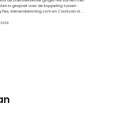
dens de Driehoeksessie gingen we samen met
nten in gesprek over de koppeling tussen
yflex, Inlenersbeloning.com en CaoScan.nl.
dek waar we mee aan de slag gaan.
 2026
van