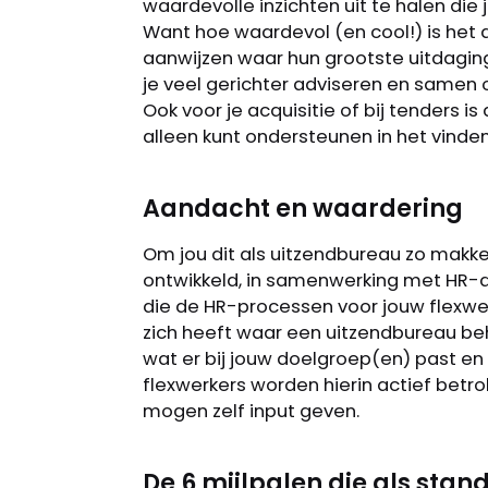
waardevolle inzichten uit te halen die 
Want hoe waardevol (en cool!) is het al
aanwijzen waar hun grootste uitdagin
je veel gerichter adviseren en samen
Ook voor je acquisitie of bij tenders is 
alleen kunt ondersteunen in het vinden
Aandacht en waardering
Om jou dit als uitzendbureau zo makke
ontwikkeld, in samenwerking met HR-ap
die de HR-processen voor jouw flexwer
zich heeft waar een uitzendbureau be
wat er bij jouw doelgroep(en) past en w
flexwerkers worden hierin actief betro
mogen zelf input geven.
De 6 mijlpalen die als sta